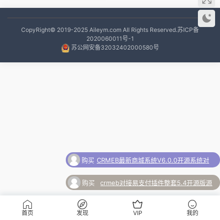
CopyRight© 2019-2025 Aileym.com All Rights Reserved.
苏ICP备
2020060011号-1
苏公网安备32032402000580号
购买
CRMEB最新商城系统V6.0.0开源系统对
了
接易支付插件
购买
crmeb对接易支付插件整套5.4开源版源
了
码
购
极品飞车21：热度，年度来袭单机版绿色
首页
发现
VIP
我的
买
免安装版下载速玩附带修改器