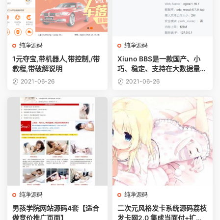
纯净源码
纯净源码
1元夺宝,带机器人,带控制,/带
Xiuno BBS是一款国产、小
教程,带破解说明
巧、稳定、支持在大数据量下
仍然保持高负载能力的轻型论
2021-06-26
2021-06-26
坛
纯净源码
纯净源码
男孩学院网站源码4套【适合
二次元风格发卡系统源码荔枝
做竞价推广页面】
发卡网2.0 集成当面付+扩展