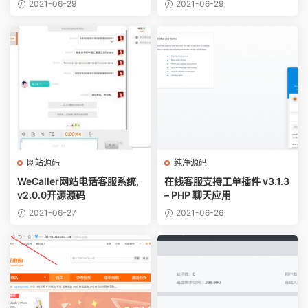
2021-06-29
2021-06-29
网站源码
纯净源码
WeCaller网站电话客服系统,
在线客服支持工单插件 v3.1.3
v2.0.0开源源码
– PHP 聊天应用
2021-06-27
2021-06-26