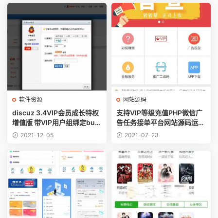
软件资源
网站源码
discuz 3.4VIP会员成长特权
支持VIP等级充值PHP微信广
增值版 带VIP用户组绑定bug
告任务接单平台网站源码运营
已经修复版完整可用
版 带安装教程+个人免签
2021-12-05
2021-07-23