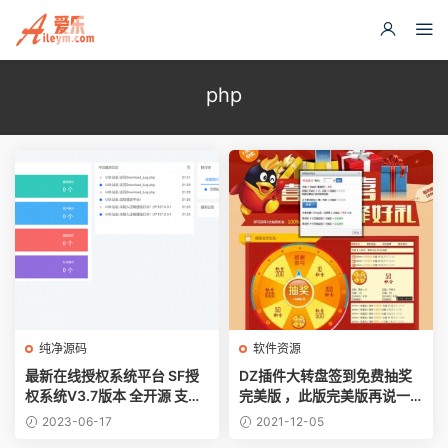
php
纯净源码
软件资源
最新在线授权系统平台 SF授
DZ插件大转盘签到免费抽奖
权系统V3.7版本 全开源 支持
完美版 ，此版完美版再说一
自助授权+卡密授权等纯净版
遍(levaward)，价值888元
2023-06-17
2021-12-05