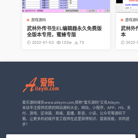
游戏源码
游戏源
武林外传书生EL编辑器永久免费版
武林外
全版本专用，蜜蜂专版
本
2022-01-03
1.02w
73
2022-
爱乐源码域名www.aileym.com,简称"爱乐源码"又名Aileym.
本站专注提供优质的网站源码大全，网站，小程序、APP、H5、支
付、游戏、区块链、商城、直播、影音、小说、公众号等源码下
载，让更多的初级开发工程师在这里获得知识、提高技能，共同进
步！