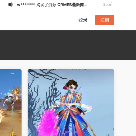
w*******
购买了资源
CRMEB最新商城
2天前
系统V6.0.0开源系统对接易支付插件
w*******
加入了本站
2天前
登录
注册
a******n
登录了本站
2周前
w****9
加入了本站
4周前
a******n
登录了本站
2026-07-
03
王***6
登录了本站
2026-06-
30
王***6
加入了本站
2026-06-29
z******7
登录了本站
2026-06-21
a******n
登录了本站
13小时前
w*******
下载了资源
CRMEB最新商城
2天前
系统V6.0.0开源系统对接易支付插件