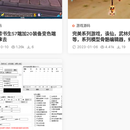
码
游戏源码
传书生57端加20装备变色端
完美系列游戏，诛仙，武林
拿去
等，系列模型骨骼编辑器，
型角色利器
10-10
1.26k
6
2023-01-06
4.41k
19