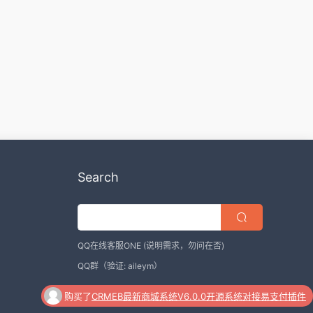
Search
QQ在线客服ONE
(说明需求，勿问在否)
QQ群
（验证: aileym）
购买了
CRMEB最新商城系统V6.0.0开源系统对接易支付插件