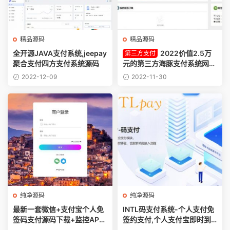
精品源码
精品源码
全开源JAVA支付系统,jeepay
2022价值2.5万
第三方支付
聚合支付四方支付系统源码
元的第三方海豚支付系统网站
源码、不掉订单异步通知、A
2022-12-09
2022-11-30
PP监控支付系统
纯净源码
纯净源码
最新一套微信+支付宝个人免
INTL码支付系统-个人支付免
签码支付源码下载+监控APP
签约支付,个人支付宝即时到
+免签约支付源码
账接口