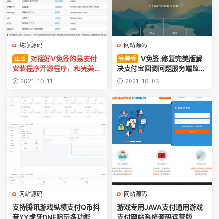
纯净源码
网站源码
对接好V免签的易支付
V免签,修复完美版解
正版
完美版
安装程序开源程序，和完美的
决支付宝回调问题服务端监控
V免签单独易支付插件
端二合一
2021-10-11
2021-10-03
网站源码
网站源码
支持腾讯游戏纵横支付Q币抖
游戏专用JAVA支付通用游戏
音YY虎牙DNF陪玩多功能游
支付网站系统源码运营版