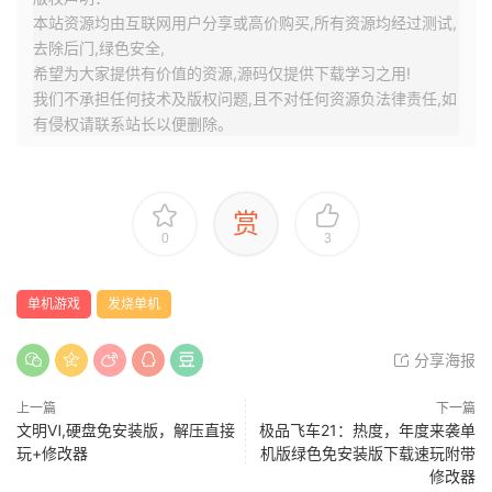
本站资源均由互联网用户分享或高价购买,所有资源均经过测试,
去除后门,绿色安全,
希望为大家提供有价值的资源,源码仅提供下载学习之用!
我们不承担任何技术及版权问题,且不对任何资源负法律责任,如
有侵权请联系站长以便删除。
赏
0
3
单机游戏
发烧单机
分享海报
上一篇
下一篇
文明Ⅵ,硬盘免安装版，解压直接
极品飞车21：热度，年度来袭单
玩+修改器
机版绿色免安装版下载速玩附带
修改器