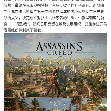
阵营，最终在克莱奥帕特拉上台后反被当作弃子踢开。而凯撒
副手弗拉维乌斯追寻第一文明遗物造成的破坏最终使主角夫妻
领悟大义，决定成立对抗上古维序者的组织，也就是刺客的前
身——“无形者”。最终巴耶克留在埃及发展组织，艾雅前往罗马
发展组织并刺杀了凯撒。