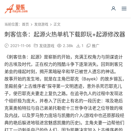
当前位置：
首页
发烧游戏
正文
刺客信条：起源火热单机下载即玩+起源修改器
2021-11-06
发烧游戏
2.38k
1
推广
《刺客信条：起源》是崭新的开始，充满王权角力与阴谋诡计
的古埃及时代，正在权力的残酷斗争下逐渐消失。回到刺客兄
弟会的缘起时刻，揭开黑暗秘辛和早已被世人遗忘的神话。
故事开始的发生地，就是在主角巴耶克（Bayek）的故乡锡瓦，
圣殿前身“上古维序者”探寻第一文明遗迹，意外杀死巴耶克儿
子，使巴耶克夫妻走上复仇之路。在追寻仇人的过程中发现这
个组织极为庞大，并卷入了历史上有名的一段历史：埃及艳后
克莱奥帕特拉与自己弟弟托勒密十三世争夺法老之位导致的埃
及内战，以及罗马势力庞培与凯撒的介入(游戏中也还原那段经
典的艳后躲进地毯进宫魅惑凯撒的历史)。主角夫妻一边帮他们
打工一边刺杀自己的仇人们，因为凯撒决定加入上古维序者的