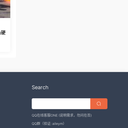
色硬
Search
QQ在线客服ONE
(说明需求，勿问在否)
QQ群
（验证: aileym）