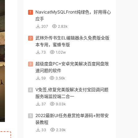
NavicatMySQLFront纯绿色，好用得心
1
应手
207
2.83k
武林外传书生EL编辑器永久免费版全版
2
本专用，蜜蜂专版
73
1.02w
超级度盘PC+安卓完美解决百度网盘限
3
速问题的软件
59
3.56k
V免签,修复完美版解决支付宝回调问题
4
服务端监控端二合一
37
9.03k
2022最新UI任务悬赏抢单源码+附带安
5
装教程
33
2.39k