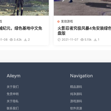
戏
发烧游戏
械纪元，绿色基地中文免
火影忍者究极风暴4免安装绿
盘版
11-08
3.42k
2
2021-11-07
5.15k
1
Aileym
Navigation
关于我们
精品源码
免责申明
纯净源码
关于隐私
游戏源码
联系我们
软件资源