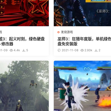
戏
发烧游戏
戒3：起义时刻，绿色硬盘
巫师3：狂猎年度版，单机绿
+修改器
盘免安装版
11-09
4.4k
5
2021-11-08
2.93k
2