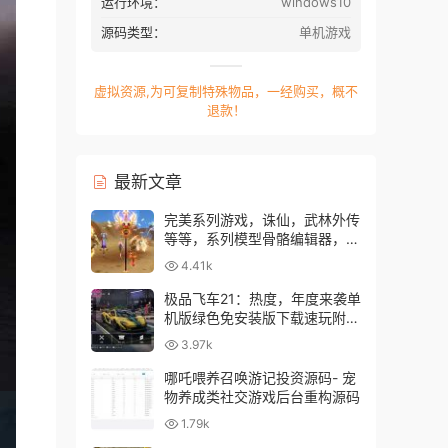
运行环境：
windows10
源码类型：
单机游戏
虚拟资源,为可复制特殊物品，一经购买，概不
退款！
最新文章
完美系列游戏，诛仙，武林外传
等等，系列模型骨骼编辑器，修
改模型角色利器
4.41k
极品飞车21：热度，年度来袭单
机版绿色免安装版下载速玩附带
修改器
3.97k
哪吒喂养召唤游记投资源码- 宠
物养成类社交游戏后台重构源码
1.79k