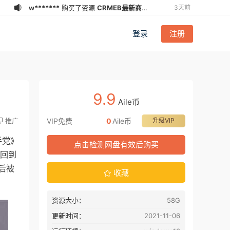
w*******
购买了资源
CRMEB最新商城
3天前
系统V6.0.0开源系统对接易支付插件
w*******
加入了本站
3天前
登录
注册
a******n
登录了本站
3周前
w****9
加入了本站
4周前
a******n
登录了本站
2026-07-
03
王***6
登录了本站
2026-06-
9.9
30
王***6
加入了本站
2026-06-29
Aile币
z******7
登录了本站
2026-06-21
推广
VIP免费
0
Aile币
升级VIP
a******n
登录了本站
1天前
手党》
点击检测网盘有效后购买
w*******
下载了资源
CRMEB最新商城
3天前
他回到
系统V6.0.0开源系统对接易支付插件
后被
收藏
资源大小：
58G
更新时间：
2021-11-06