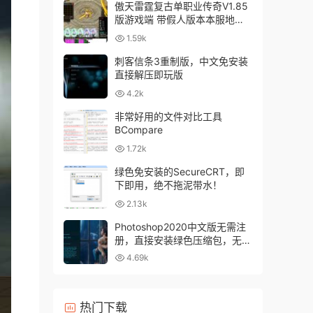
傲天雷霆复古单职业传奇V1.85
版游戏端 带假人版本本服地图
和怪物设置全仿盛大1.85官方设
1.59k
置。
刺客信条3重制版，中文免安装
直接解压即玩版
4.2k
非常好用的文件对比工具
BCompare
1.72k
绿色免安装的SecureCRT，即
下即用，绝不拖泥带水！
2.13k
Photoshop2020中文版无需注
册，直接安装绿色压缩包，无任
何垃圾广告，版主在用版。
4.69k
热门下载