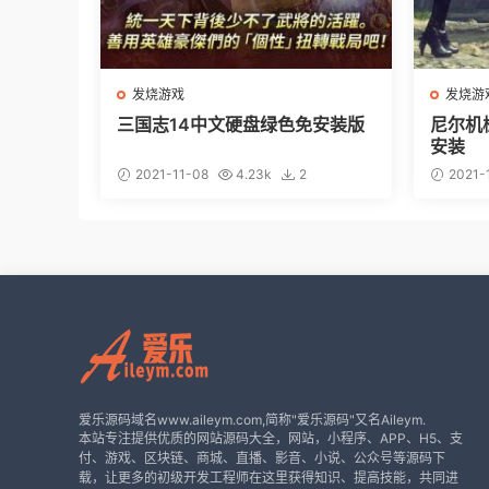
发烧游戏
发烧游
三国志14中文硬盘绿色免安装版
尼尔机
安装
2021-11-08
4.23k
2
2021-
爱乐源码域名www.aileym.com,简称"爱乐源码"又名Aileym.
本站专注提供优质的网站源码大全，网站，小程序、APP、H5、支
付、游戏、区块链、商城、直播、影音、小说、公众号等源码下
载，让更多的初级开发工程师在这里获得知识、提高技能，共同进