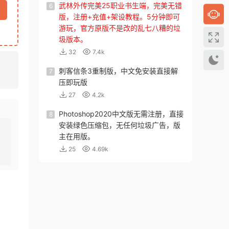
武林外传完美25职业书生端，完美无错
6
版，注册+充值+架设教程。5分钟即可
游玩，官方原版不是改的乱七八糟的垃
圾版本。
32
7.4k
刺客信条3重制版，中文免安装直接解
7
压即玩版
27
4.2k
Photoshop2020中文版无需注册，直接
8
安装绿色压缩包，无任何垃圾广告，版
主在用版。
25
4.69k