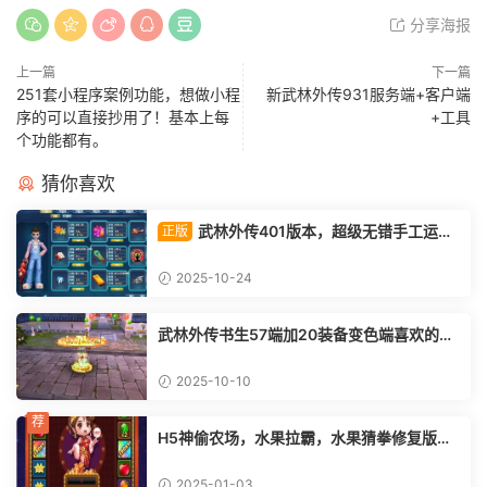
分享海报
上一篇
下一篇
251套小程序案例功能，想做小程
新武林外传931服务端+客户端
序的可以直接抄用了！基本上每
+工具
个功能都有。
猜你喜欢
武林外传401版本，超级无错手工运营
正版
端完美官方原版本
2025-10-24
武林外传书生57端加20装备变色端喜欢的拿
去
2025-10-10
荐
H5神偷农场，水果拉霸，水果猜拳修复版，
好东西值得拥有。
2025-01-03