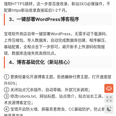
强制HTTPS跳转，这一步是百度收录、新站SEO必做操作，不
配置https新站收录直接延后1-2个月。
3、一键部署WordPress博客程序
宝塔软件商店自带一键部署WordPress，无需手动下载源码、
上传压缩包、导入数据库，自动完成数据库创建、程序解压、
基础配置，全程点击下一步即可，避开新手上传源码权限报
错、数据库连接失败高频坑点。
4、博客基础优化（新站核心）
① 更换轻量化开源博客主题，拒绝臃肿付费主题，打开速度提
升60%；
② 关闭站点冗余插件、自动草稿、外部冗余调用；
③ 修改robots.txt、网站标题、站点简介，贴合站长工具、技
术资源博客定位；
④ 宝塔开启防火墙、屏蔽恶意爬虫、CC基础防护，防止新站
被恶意攻击。